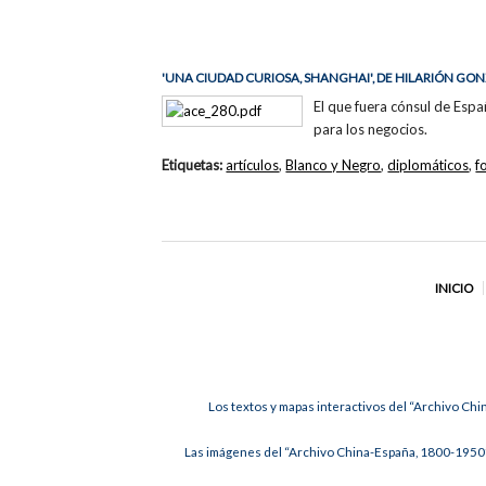
'UNA CIUDAD CURIOSA, SHANGHAI', DE HILARIÓN GON
El que fuera cónsul de Espa
para los negocios.
Etiquetas:
artículos
,
Blanco y Negro
,
diplomáticos
,
f
INICIO
Los textos y mapas interactivos del “Archivo Chi
Las imágenes del “Archivo China-España, 1800-1950”