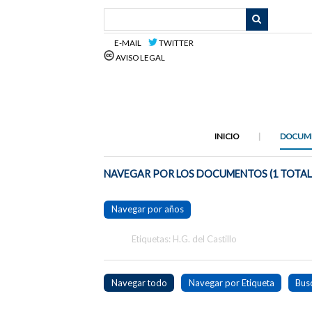
Saltar
al
contenido
E-MAIL
TWITTER
principal
AVISO LEGAL
INICIO
DOCUM
NAVEGAR POR LOS DOCUMENTOS (1 TOTAL
Navegar por años
Etiquetas: H.G. del Castillo
Navegar todo
Navegar por Etiqueta
Bus