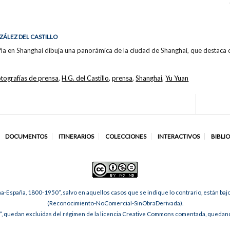
ZÁLEZ DEL CASTILLO
ña en Shanghai dibuja una panorámica de la ciudad de Shanghai, que destaca c
otografías de prensa
,
H.G. del Castillo
,
prensa
,
Shanghai
,
Yu Yuan
DOCUMENTOS
ITINERARIOS
COLECCIONES
INTERACTIVOS
BIBLI
na-España, 1800-1950”, salvo en aquellos casos que se indique lo contrario, están ba
(Reconocimiento-NoComercial-SinObraDerivada).
, quedan excluidas del régimen de la licencia Creative Commons comentada, quedando