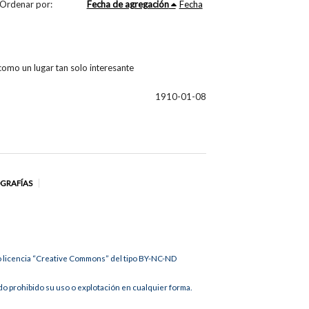
Ordenar por:
Fecha de agregación
Fecha
omo un lugar tan solo interesante
1910-01-08
OGRAFÍAS
jo licencia “Creative Commons” del tipo BY-NC-ND
 prohibido su uso o explotación en cualquier forma.