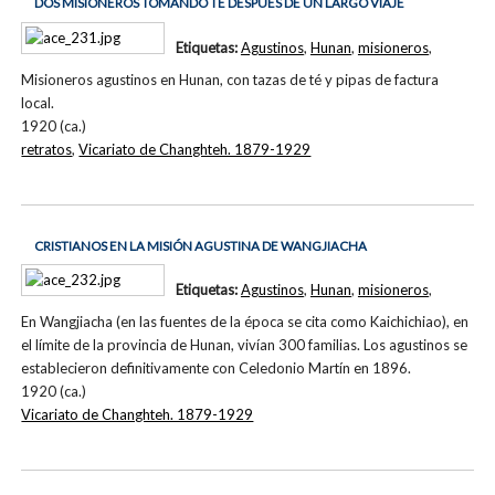
DOS MISIONEROS TOMANDO TÉ DESPUÉS DE UN LARGO VIAJE
Etiquetas:
Agustinos
,
Hunan
,
misioneros
,
Misioneros agustinos en Hunan, con tazas de té y pipas de factura
local.
1920 (ca.)
retratos
,
Vicariato de Changhteh. 1879-1929
CRISTIANOS EN LA MISIÓN AGUSTINA DE WANGJIACHA
Etiquetas:
Agustinos
,
Hunan
,
misioneros
,
En Wangjiacha (en las fuentes de la época se cita como Kaichichiao), en
el límite de la provincia de Hunan, vivían 300 familias. Los agustinos se
establecieron definitivamente con Celedonio Martín en 1896.
1920 (ca.)
Vicariato de Changhteh. 1879-1929