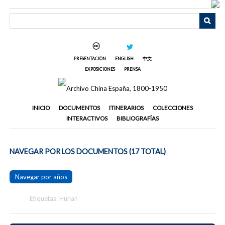
Saltar
al
contenido
principal
PRESENTACIÓN
ENGLISH
中文
EXPOSICIONES
PRENSA
INICIO
DOCUMENTOS
ITINERARIOS
COLECCIONES
INTERACTIVOS
BIBLIOGRAFÍAS
NAVEGAR POR LOS DOCUMENTOS (17 TOTAL)
Navegar por años
Etiquetas: Hunan