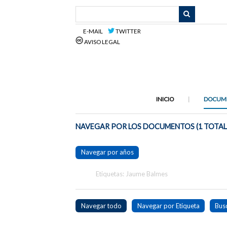
Saltar
al
contenido
E-MAIL
TWITTER
principal
AVISO LEGAL
INICIO
DOCUM
NAVEGAR POR LOS DOCUMENTOS (1 TOTAL
Navegar por años
Etiquetas: Jaume Balmes
Navegar todo
Navegar por Etiqueta
Bus