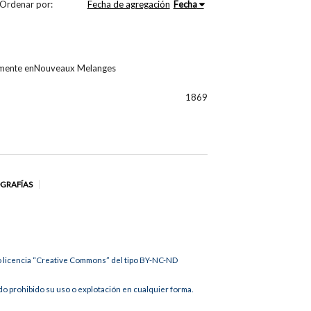
Ordenar por:
Fecha de agregación
Fecha
ipalmente enNouveaux Melanges
1869
OGRAFÍAS
jo licencia “Creative Commons” del tipo BY-NC-ND
 prohibido su uso o explotación en cualquier forma.