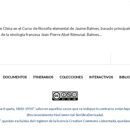
a de China en el Curso de filosofía elemental de Jaume Balmes, basado princ
 de la sinología francesa Jean-Pierre Abel-Rémusat. Balmes…
DOCUMENTOS
ITINERARIOS
COLECCIONES
INTERACTIVOS
BIBLI
na-España, 1800-1950”, salvo en aquellos casos que se indique lo contrario, están ba
(Reconocimiento-NoComercial-SinObraDerivada).
, quedan excluidas del régimen de la licencia Creative Commons comentada, quedando