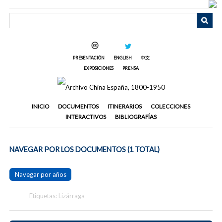
Saltar
al
contenido
principal
PRESENTACIÓN
ENGLISH
中文
EXPOSICIONES
PRENSA
INICIO
DOCUMENTOS
ITINERARIOS
COLECCIONES
INTERACTIVOS
BIBLIOGRAFÍAS
NAVEGAR POR LOS DOCUMENTOS (1 TOTAL)
Navegar por años
Etiquetas: Lizárraga