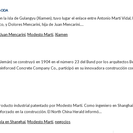
 BODA
n la isla de Gulangyu (Xiamen), tuvo lugar el enlace entre Antonio Martí Vidal,
co, y Dolores Mencarini, hija de Juan Mencarini.…
Juan Mencarini
,
Modesto Martí
,
Xiamen
Alemán) se construyó en 1904 en el número 23 del Bund por los arquitectos 
einforced Concrete Company Co., participó en su innovadora construcción c
roducto industrial patentado por Modesto Martí. Como ingeniero en Shanghai,
eforzado en la construcción. El North China Herald informó…
la en Shanghai
,
Modesto Martí
,
negocios