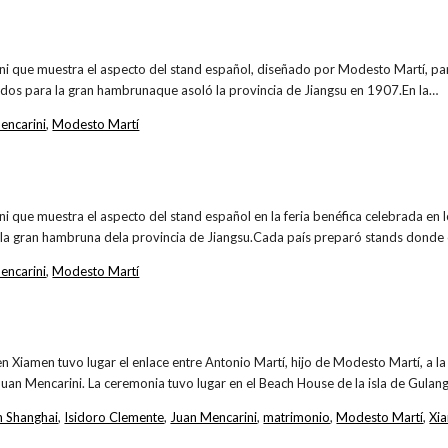
i que muestra el aspecto del stand español, diseñado por Modesto Martí, para
dos para la gran hambrunaque asoló la provincia de Jiangsu en 1907.En la…
encarini
,
Modesto Martí
i que muestra el aspecto del stand español en la feria benéfica celebrada en 
la gran hambruna dela provincia de Jiangsu.Cada país preparó stands donde
encarini
,
Modesto Martí
n Xiamen tuvo lugar el enlace entre Antonio Martí, hijo de Modesto Martí, a l
Juan Mencarini. La ceremonia tuvo lugar en el Beach House de la isla de Gulan
n Shanghai
,
Isidoro Clemente
,
Juan Mencarini
,
matrimonio
,
Modesto Martí
,
Xi