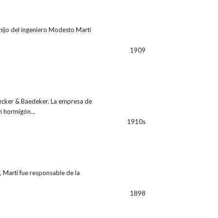
 hijo del ingeniero Modesto Martí
1909
Becker & Baedeker. La empresa de
on hormigón…
1910s
 Martí fue responsable de la
1898