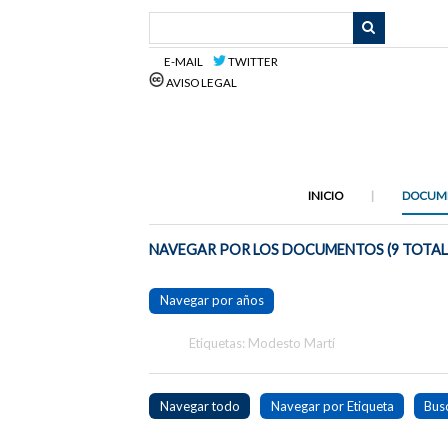
Saltar
al
contenido
E-MAIL
TWITTER
principal
AVISO LEGAL
INICIO
DOCUM
NAVEGAR POR LOS DOCUMENTOS (9 TOTAL
Navegar por años
Etiquetas: Modesto Martí
Navegar todo
Navegar por Etiqueta
Bus