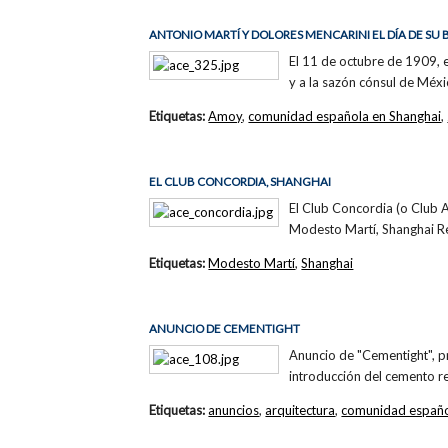
ANTONIO MARTÍ Y DOLORES MENCARINI EL DÍA DE SU
El 11 de octubre de 1909, e
y a la sazón cónsul de Méxi
Etiquetas:
Amoy
,
comunidad española en Shanghai
,
EL CLUB CONCORDIA, SHANGHAI
El Club Concordia (o Club 
Modesto Martí, Shanghai R
Etiquetas:
Modesto Martí
,
Shanghai
ANUNCIO DE CEMENTIGHT
Anuncio de "Cementight", p
introducción del cemento r
Etiquetas:
anuncios
,
arquitectura
,
comunidad españo