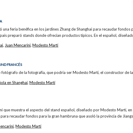
CA
 una feria benéfica en los jardines Zhang de Shanghai para recaudar fondos 
 país preparó stands donde ofrecían productos típicos. En el español, diseña
ai
,
Juan Mencarini
,
Modesto Martí
BUND FRANCÉS
 fotógrafo de la fotografía, que podría ser Modesto Martí, el constructor de la
ola en Shanghai
,
Modesto Martí
i que muestra el aspecto del stand español, diseñado por Modesto Martí, en l
 para recaudar fondos para la gran hambruna que asoló la provincia de Jiangs
encarini
,
Modesto Martí