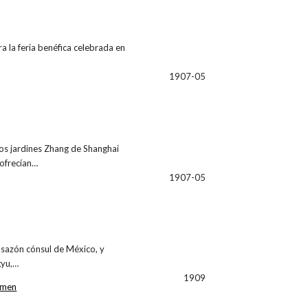
 la feria benéfica celebrada en
1907-05
los jardines Zhang de Shanghai
 ofrecían…
1907-05
a sazón cónsul de México, y
gyu,…
1909
amen