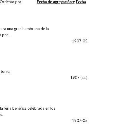
Ordenar por:
Fecha de agregación
Fecha
para una gran hambruna de la
do por…
1907-05
 torre.
1907 (ca.)
a feria benéfica celebrada en los
u.
1907-05