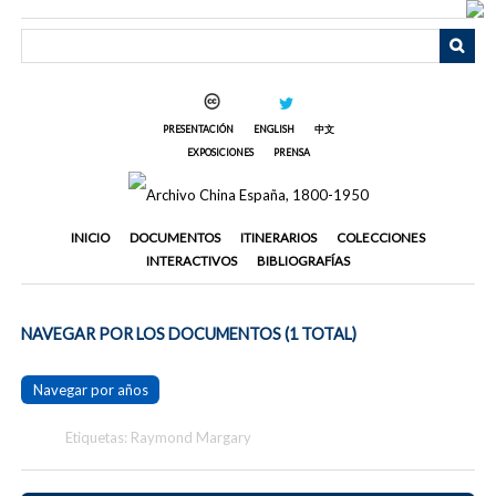
Saltar
al
contenido
principal
PRESENTACIÓN
ENGLISH
中文
EXPOSICIONES
PRENSA
INICIO
DOCUMENTOS
ITINERARIOS
COLECCIONES
INTERACTIVOS
BIBLIOGRAFÍAS
NAVEGAR POR LOS DOCUMENTOS (1 TOTAL)
Navegar por años
Etiquetas: Raymond Margary