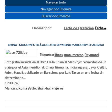
Navegar todo
Navegar por Etiqueta
Buscar documentos
Ordenar por:
Fecha de agregación
Fecha
CHINA - MONUMENTO Á AUGUSTO REYMOND MARGUERY. SHANGHAI
Etiquetas:
libros
,
monumentos
,
Raymond
Fotografía incluida en el libro De la China al Mar Rojo: recuerdos de un
viaje por el Asia meridional: China, Birmania, India inglesa, Java, Ceilán,
Aden, Hauaii, publicado en Barcelona por Luis Tasso en una fecha sin
determinar a…
1900 (ca.)
Margary
,
Romà Batlló
,
Shanghai
,
viajeros