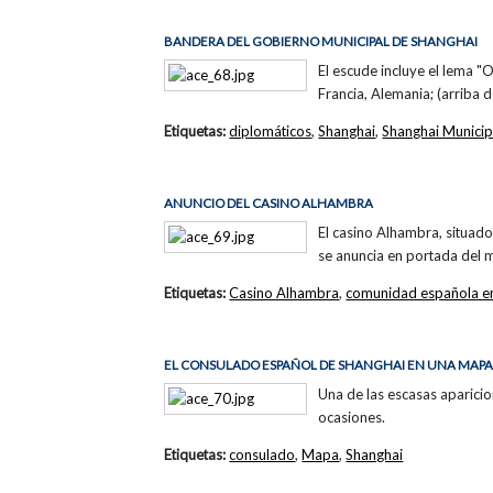
BANDERA DEL GOBIERNO MUNICIPAL DE SHANGHAI
El escude incluye el lema "
Francia, Alemania; (arriba d
Etiquetas:
diplomáticos
,
Shanghai
,
Shanghai Municip
ANUNCIO DEL CASINO ALHAMBRA
El casino Alhambra, situado 
se anuncia en portada del
Etiquetas:
Casino Alhambra
,
comunidad española e
EL CONSULADO ESPAÑOL DE SHANGHAI EN UNA MAP
Una de las escasas aparic
ocasiones.
Etiquetas:
consulado
,
Mapa
,
Shanghai