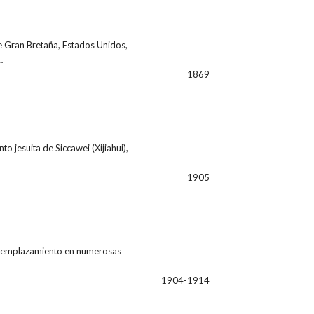
de Gran Bretaña, Estados Unidos,
…
1869
o jesuita de Siccawei (Xijiahui),
1905
de emplazamiento en numerosas
1904-1914