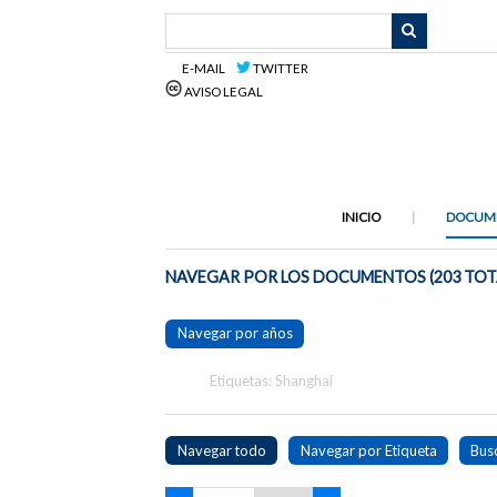
Saltar
al
contenido
E-MAIL
TWITTER
principal
AVISO LEGAL
INICIO
DOCUM
NAVEGAR POR LOS DOCUMENTOS (203 TOT
Navegar por años
Etiquetas: Shanghai
Navegar todo
Navegar por Etiqueta
Bus