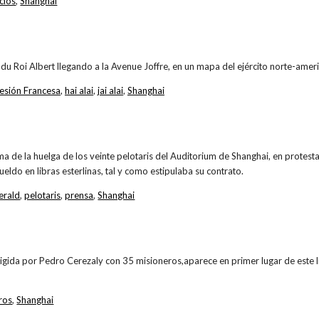
cios
,
Shanghai
 du Roi Albert llegando a la Avenue Joffre, en un mapa del ejército norte-amer
esión Francesa
,
hai alai
,
jai alai
,
Shanghai
a de la huelga de los veinte pelotaris del Auditorium de Shanghai, en protesta 
eldo en libras esterlinas, tal y como estipulaba su contrato.
erald
,
pelotaris
,
prensa
,
Shanghai
rigida por Pedro Cerezaly con 35 misioneros,aparece en primer lugar de este 
ros
,
Shanghai