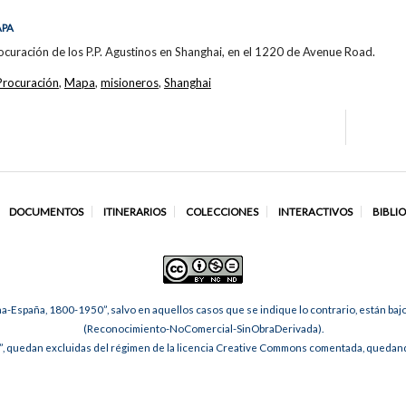
APA
ocuración de los P.P. Agustinos en Shanghai, en el 1220 de Avenue Road.
Procuración
,
Mapa
,
misioneros
,
Shanghai
DOCUMENTOS
ITINERARIOS
COLECCIONES
INTERACTIVOS
BIBLI
na-España, 1800-1950”, salvo en aquellos casos que se indique lo contrario, están ba
(Reconocimiento-NoComercial-SinObraDerivada).
, quedan excluidas del régimen de la licencia Creative Commons comentada, quedando