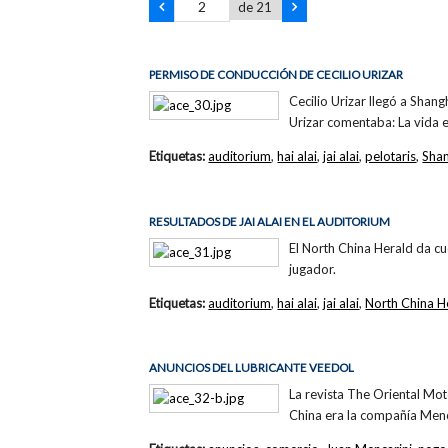
de 21
PERMISO DE CONDUCCIÓN DE CECILIO URIZAR
Cecilio Urizar llegó a Shang
Urizar comentaba: La vida 
Etiquetas:
auditorium
,
hai alai
,
jai alai
,
pelotaris
,
Sha
RESULTADOS DE JAI ALAI EN EL AUDITORIUM
El North China Herald da cu
jugador.
Etiquetas:
auditorium
,
hai alai
,
jai alai
,
North China H
ANUNCIOS DEL LUBRICANTE VEEDOL
La revista The Oriental Mot
China era la compañía Menc