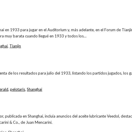
hai en 1933 para jugar en el Auditorium y, más adelante, en el Forum de Tianji
era muy barata cuando llegué en 1933 y todos los…
nghai
,
Tianjin
enta de los resultados para julio del 1933, listando los partidos jugados, los 
erald
,
pelotaris
,
Shanghai
or, publicada en Shanghai, incluía anuncios del aceite lubricante Veedol, des
arini & Co., de Juan Mencarini.