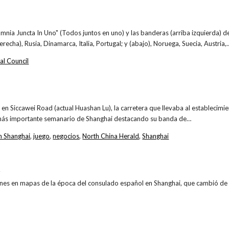
Omnia Juncta In Uno" (Todos juntos en uno) y las banderas (arriba izquierda) 
erecha), Rusia, Dinamarca, Italia, Portugal; y (abajo), Noruega, Suecia, Austria,
al Council
en Siccawei Road (actual Huashan Lu), la carretera que llevaba al establecimient
 más importante semanario de Shanghai destacando su banda de…
n Shanghai
,
juego
,
negocios
,
North China Herald
,
Shanghai
A
iones en mapas de la época del consulado español en Shanghai, que cambió 