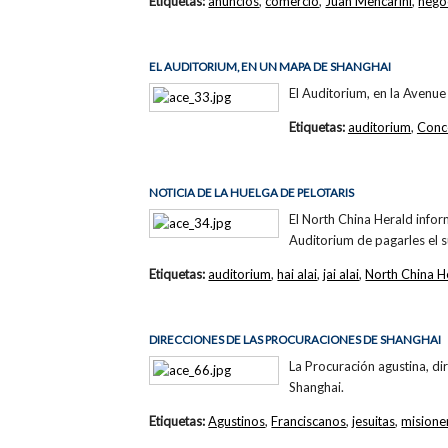
Etiquetas:
anuncios
,
comercio
,
Juan Mencarini
,
nego
EL AUDITORIUM, EN UN MAPA DE SHANGHAI
El Auditorium, en la Avenue
Etiquetas:
auditorium
,
Conc
NOTICIA DE LA HUELGA DE PELOTARIS
El North China Herald inform
Auditorium de pagarles el su
Etiquetas:
auditorium
,
hai alai
,
jai alai
,
North China H
DIRECCIONES DE LAS PROCURACIONES DE SHANGHAI
La Procuración agustina, di
Shanghai.
Etiquetas:
Agustinos
,
Franciscanos
,
jesuitas
,
misione