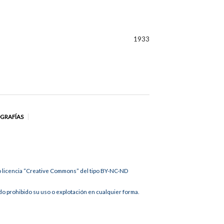
1933
OGRAFÍAS
jo licencia “Creative Commons” del tipo BY-NC-ND
 prohibido su uso o explotación en cualquier forma.