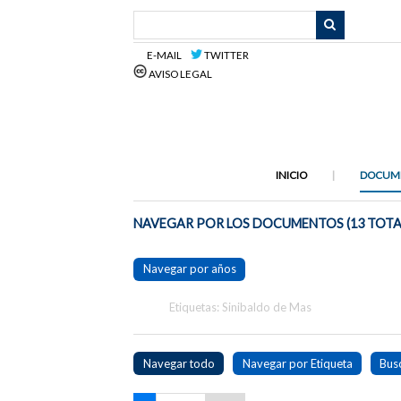
Saltar
al
contenido
E-MAIL
TWITTER
principal
AVISO LEGAL
INICIO
DOCUM
NAVEGAR POR LOS DOCUMENTOS (13 TOTA
Navegar por años
Etiquetas: Sinibaldo de Mas
Navegar todo
Navegar por Etiqueta
Bus