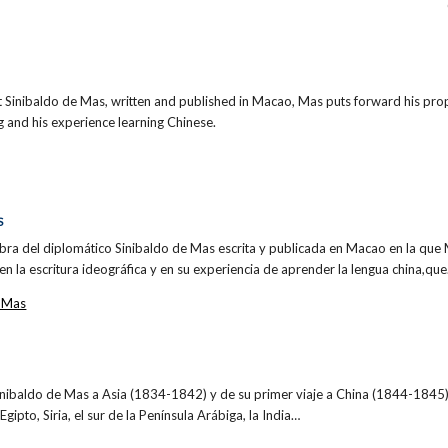
t Sinibaldo de Mas, written and published in Macao, Mas puts forward his prop
g and his experience learning Chinese.
S
bra del diplomático Sinibaldo de Mas escrita y publicada en Macao en la qu
 en la escritura ideográfica y en su experiencia de aprender la lengua china,qu
e Mas
nibaldo de Mas a Asia (1834-1842) y de su primer viaje a China (1844-1845). 
 Egipto, Siria, el sur de la Península Arábiga, la India…