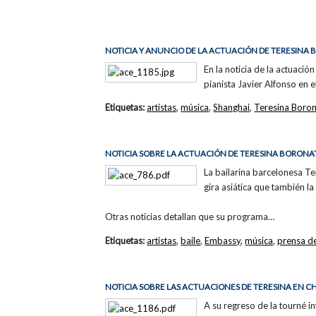
NOTICIA Y ANUNCIO DE LA ACTUACIÓN DE TERESINA
En la noticia de la actuació
pianista Javier Alfonso en 
Etiquetas:
artistas
,
música
,
Shanghai
,
Teresina Boron
NOTICIA SOBRE LA ACTUACIÓN DE TERESINA BORONA
La bailarina barcelonesa T
gira asiática que también l
Otras noticias detallan que su programa…
Etiquetas:
artistas
,
baile
,
Embassy
,
música
,
prensa d
NOTICIA SOBRE LAS ACTUACIONES DE TERESINA EN C
A su regreso de la tourné in