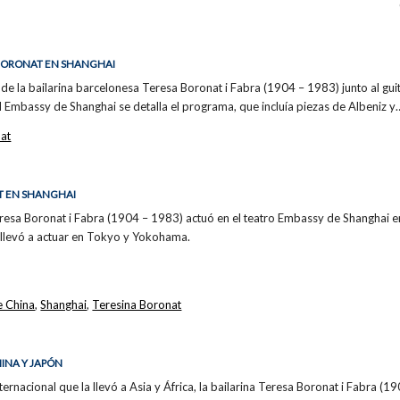
 BORONAT EN SHANGHAI
n de la bailarina barcelonesa Teresa Boronat i Fabra (1904 – 1983) junto al gui
el Embassy de Shanghai se detalla el programa, que incluía piezas de Albeniz y
at
T EN SHANGHAI
eresa Boronat i Fabra (1904 – 1983) actuó en el teatro Embassy de Shanghai 
a llevó a actuar en Tokyo y Yokohama.
e China
,
Shanghai
,
Teresina Boronat
HINA Y JAPÓN
ternacional que la llevó a Asia y África, la bailarina Teresa Boronat i Fabra (