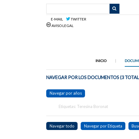
Saltar
al
contenido
E-MAIL
TWITTER
principal
AVISO LEGAL
INICIO
DOCUM
NAVEGAR POR LOS DOCUMENTOS (3 TOTAL
Navegar por años
Etiquetas: Teresina Boronat
Navegar todo
Navegar por Etiqueta
Bus