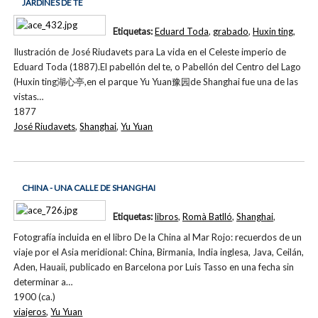
JARDINES DE TE
Etiquetas:
Eduard Toda
,
grabado
,
Huxin ting
,
Ilustración de José Riudavets para La vida en el Celeste imperio de
Eduard Toda (1887).El pabellón del te, o Pabellón del Centro del Lago
(Huxin ting湖心亭,en el parque Yu Yuan豫园de Shanghai fue una de las
vistas…
1877
José Riudavets
,
Shanghai
,
Yu Yuan
CHINA - UNA CALLE DE SHANGHAI
Etiquetas:
libros
,
Romà Batlló
,
Shanghai
,
Fotografía incluida en el libro De la China al Mar Rojo: recuerdos de un
viaje por el Asia meridional: China, Birmania, India inglesa, Java, Ceilán,
Aden, Hauaii, publicado en Barcelona por Luis Tasso en una fecha sin
determinar a…
1900 (ca.)
viajeros
,
Yu Yuan