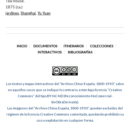
Tea House'.
1875 (ca.)
jardines
,
Shanghai
,
Yu Yuan
INICIO
DOCUMENTOS
ITINERARIOS
COLECCIONES
INTERACTIVOS
BIBLIOGRAFÍAS
Los textos y mapas interactivos del “Archivo China-España, 1800-1950”, salvo
en aquellos casos que se indique lo contrario, están bajo licencia “Creative
Commons” del tipo BY-NC-ND (Reconocimiento-NoComercial-
SinObraDerivada).
Las imágenes del “Archivo China-España, 1800-1950”, quedan excluidas del
régimen de la licencia Creative Commons comentada, quedando prohibido su
uso o explotación en cualquier forma.