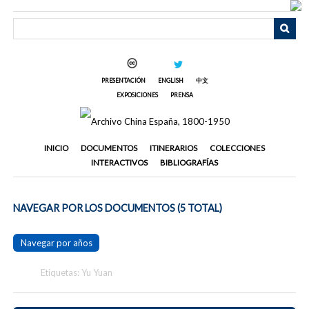
Saltar
al
contenido
principal
PRESENTACIÓN
ENGLISH
中文
EXPOSICIONES
PRENSA
INICIO
DOCUMENTOS
ITINERARIOS
COLECCIONES
INTERACTIVOS
BIBLIOGRAFÍAS
NAVEGAR POR LOS DOCUMENTOS (5 TOTAL)
Navegar por años
Etiquetas: Yu Yuan