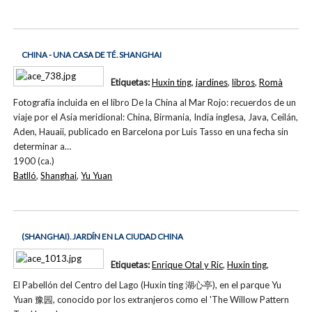
CHINA - UNA CASA DE TÉ. SHANGHAI
Etiquetas:
Huxin ting
,
jardines
,
libros
,
Romà
Fotografía incluida en el libro De la China al Mar Rojo: recuerdos de un
viaje por el Asia meridional: China, Birmania, India inglesa, Java, Ceilán,
Aden, Hauaii, publicado en Barcelona por Luis Tasso en una fecha sin
determinar a…
1900 (ca.)
Batlló
,
Shanghai
,
Yu Yuan
(SHANGHAI). JARDÍN EN LA CIUDAD CHINA
Etiquetas:
Enrique Otal y Ric
,
Huxin ting
,
El Pabellón del Centro del Lago (Huxin ting 湖心亭), en el parque Yu
Yuan 豫园, conocido por los extranjeros como el 'The Willow Pattern