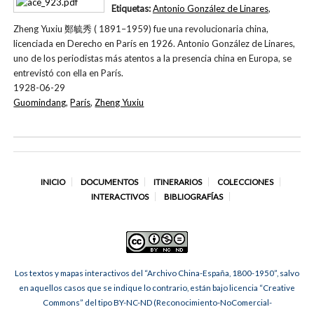
Etiquetas:
Antonio González de Linares
,
Zheng Yuxiu 鄭毓秀 ( 1891–1959) fue una revolucionaria china,
licenciada en Derecho en París en 1926. Antonio González de Linares,
uno de los periodistas más atentos a la presencia china en Europa, se
entrevistó con ella en París.
1928-06-29
Guomindang
,
París
,
Zheng Yuxiu
INICIO
DOCUMENTOS
ITINERARIOS
COLECCIONES
INTERACTIVOS
BIBLIOGRAFÍAS
Los textos y mapas interactivos del “Archivo China-España, 1800-1950”, salvo
en aquellos casos que se indique lo contrario, están bajo licencia “Creative
Commons” del tipo BY-NC-ND (Reconocimiento-NoComercial-