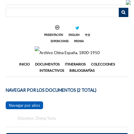
Saltar
al
contenido
principal
PRESENTACIÓN
ENGLISH
中文
EXPOSICIONES
PRENSA
INICIO
DOCUMENTOS
ITINERARIOS
COLECCIONES
INTERACTIVOS
BIBLIOGRAFÍAS
NAVEGAR POR LOS DOCUMENTOS (2 TOTAL)
Navegar por años
Etiquetas: Zheng Yuxiu