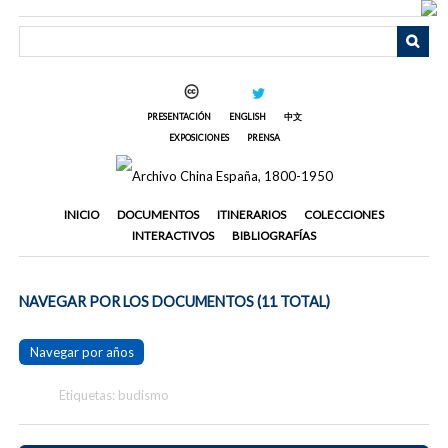
Saltar
al
contenido
principal
PRESENTACIÓN
ENGLISH
中文
EXPOSICIONES
PRENSA
INICIO
DOCUMENTOS
ITINERARIOS
COLECCIONES
INTERACTIVOS
BIBLIOGRAFÍAS
NAVEGAR POR LOS DOCUMENTOS (11 TOTAL)
Navegar por años
Etiquetas: budismo