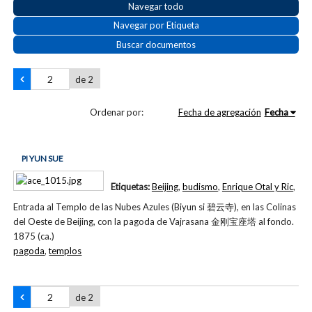
Navegar todo
Navegar por Etiqueta
Buscar documentos
de 2
Ordenar por:
Fecha de agregación
Fecha
PI YUN SUE
Etiquetas:
Beijing
,
budismo
,
Enrique Otal y Ric
,
Entrada al Templo de las Nubes Azules (Biyun si 碧云寺), en las Colinas
del Oeste de Beijing, con la pagoda de Vajrasana 金刚宝座塔 al fondo.
1875 (ca.)
pagoda
,
templos
de 2