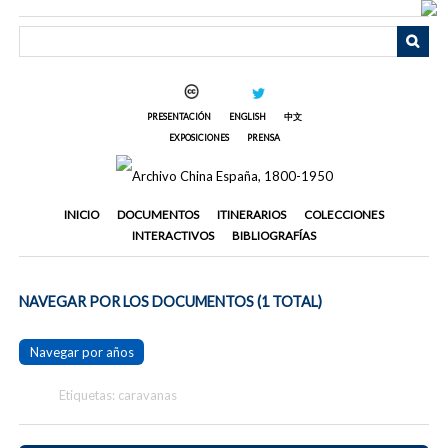
Saltar
al
contenido
principal
PRESENTACIÓN
ENGLISH
中文
EXPOSICIONES
PRENSA
INICIO
DOCUMENTOS
ITINERARIOS
COLECCIONES
INTERACTIVOS
BIBLIOGRAFÍAS
NAVEGAR POR LOS DOCUMENTOS (1 TOTAL)
Navegar por años
Etiquetas: caravanas