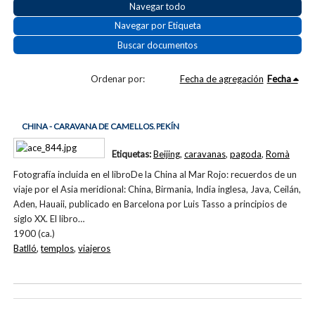
Navegar todo
Navegar por Etiqueta
Buscar documentos
Ordenar por:
Fecha de agregación
Fecha
CHINA - CARAVANA DE CAMELLOS. PEKÍN
Etiquetas:
Beijing
,
caravanas
,
pagoda
,
Romà
Fotografía incluida en el libroDe la China al Mar Rojo: recuerdos de un
viaje por el Asia meridional: China, Birmania, India inglesa, Java, Ceilán,
Aden, Hauaii, publicado en Barcelona por Luis Tasso a principios de
siglo XX. El libro…
1900 (ca.)
Batlló
,
templos
,
viajeros