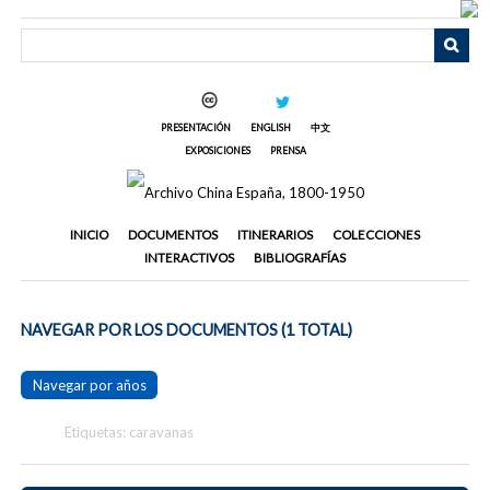
Saltar
al
contenido
principal
PRESENTACIÓN
ENGLISH
中文
EXPOSICIONES
PRENSA
INICIO
DOCUMENTOS
ITINERARIOS
COLECCIONES
INTERACTIVOS
BIBLIOGRAFÍAS
NAVEGAR POR LOS DOCUMENTOS (1 TOTAL)
Navegar por años
Etiquetas: caravanas