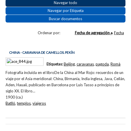
Navegar todo
Navegar por Etiqueta
Buscar documentos
Ordenar por:
Fecha de agregación
Fecha
CHINA - CARAVANA DE CAMELLOS. PEKÍN
Etiquetas:
Beijing
,
caravanas
,
pagoda
,
Romà
Fotografía incluida en el libroDe la China al Mar Rojo: recuerdos de un
viaje por el Asia meridional: China, Birmania, India inglesa, Java, Ceilán,
Aden, Hauaii, publicado en Barcelona por Luis Tasso a principios de
siglo XX. El libro…
1900 (ca.)
Batlló
,
templos
,
viajeros