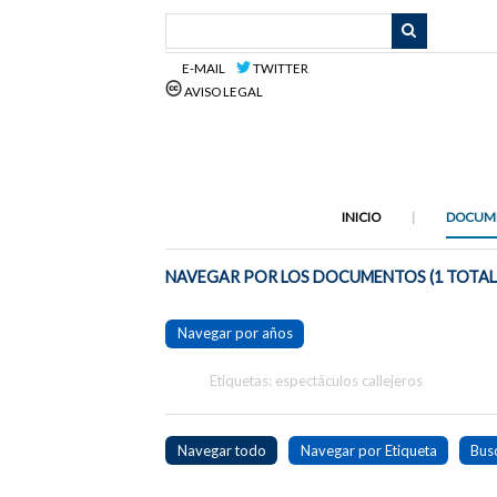
Saltar
al
contenido
E-MAIL
TWITTER
principal
AVISO LEGAL
INICIO
DOCUM
NAVEGAR POR LOS DOCUMENTOS (1 TOTAL
Navegar por años
Etiquetas: espectáculos callejeros
Navegar todo
Navegar por Etiqueta
Bus