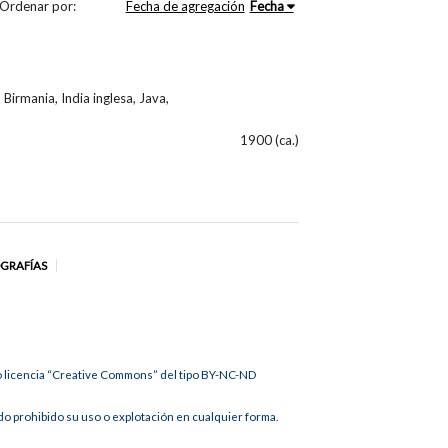
Ordenar por:
Fecha de agregación
Fecha
 Birmania, India inglesa, Java,
1900 (ca.)
OGRAFÍAS
jo licencia “Creative Commons” del tipo BY-NC-ND
 prohibido su uso o explotación en cualquier forma.