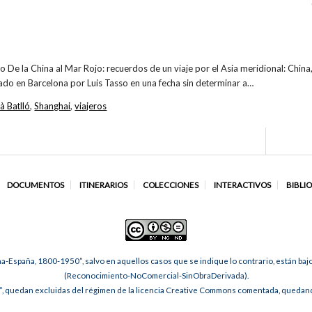
bro De la China al Mar Rojo: recuerdos de un viaje por el Asia meridional: China,
cado en Barcelona por Luis Tasso en una fecha sin determinar a…
 Batlló
,
Shanghai
,
viajeros
DOCUMENTOS
ITINERARIOS
COLECCIONES
INTERACTIVOS
BIBLI
na-España, 1800-1950”, salvo en aquellos casos que se indique lo contrario, están ba
(Reconocimiento-NoComercial-SinObraDerivada).
, quedan excluidas del régimen de la licencia Creative Commons comentada, quedando