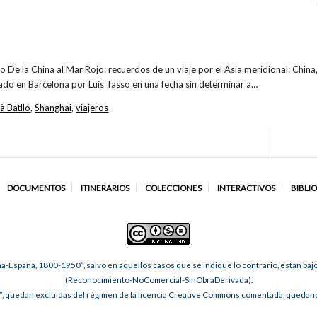
bro De la China al Mar Rojo: recuerdos de un viaje por el Asia meridional: China,
cado en Barcelona por Luis Tasso en una fecha sin determinar a…
 Batlló
,
Shanghai
,
viajeros
DOCUMENTOS
ITINERARIOS
COLECCIONES
INTERACTIVOS
BIBLI
na-España, 1800-1950”, salvo en aquellos casos que se indique lo contrario, están ba
(Reconocimiento-NoComercial-SinObraDerivada).
, quedan excluidas del régimen de la licencia Creative Commons comentada, quedando