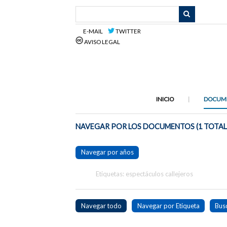
Saltar
al
contenido
E-MAIL
TWITTER
principal
AVISO LEGAL
INICIO
DOCUM
NAVEGAR POR LOS DOCUMENTOS (1 TOTAL
Navegar por años
Etiquetas: espectáculos callejeros
Navegar todo
Navegar por Etiqueta
Bus