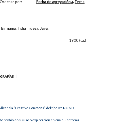
Ordenar por:
Fecha de agregación
Fecha
 Birmania, India inglesa, Java,
1900 (ca.)
OGRAFÍAS
jo licencia “Creative Commons” del tipo BY-NC-ND
 prohibido su uso o explotación en cualquier forma.