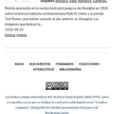
Etiquetas:
artículos
,
baile
,
flamenco
,
Liangyou
,
Noticia aparecida en la revista ilustrada Liangyou de Shanghai en 1826
sobre la famosa bailarina norteamericana Ruth St. Denis y su pareja
Ted Shawn, que habían actuado el año anterior en Shanghai. Las
imágenes que ilustran la…
1926-04-25
música
,
prensa
INICIO
DOCUMENTOS
ITINERARIOS
COLECCIONES
INTERACTIVOS
BIBLIOGRAFÍAS
Los textos y mapas interactivos del “Archivo China-España, 1800-1950”, salvo
en aquellos casos que se indique lo contrario, están bajo licencia “Creative
Commons” del tipo BY-NC-ND (Reconocimiento-NoComercial-
SinObraDerivada).