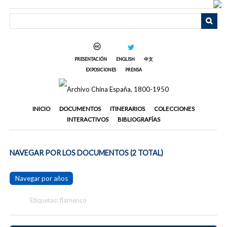
Saltar
al
contenido
principal
PRESENTACIÓN
ENGLISH
中文
EXPOSICIONES
PRENSA
INICIO
DOCUMENTOS
ITINERARIOS
COLECCIONES
INTERACTIVOS
BIBLIOGRAFÍAS
NAVEGAR POR LOS DOCUMENTOS (2 TOTAL)
Navegar por años
Etiquetas: flamenco