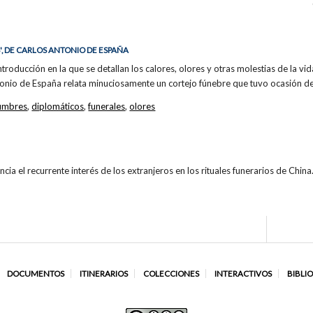
, DE CARLOS ANTONIO DE ESPAÑA
oducción en la que se detallan los calores, olores y otras molestias de la vida
tonio de España relata minuciosamente un cortejo fúnebre que tuvo ocasión de
umbres
,
diplomáticos
,
funerales
,
olores
ncia el recurrente interés de los extranjeros en los rituales funerarios de China
DOCUMENTOS
ITINERARIOS
COLECCIONES
INTERACTIVOS
BIBLI