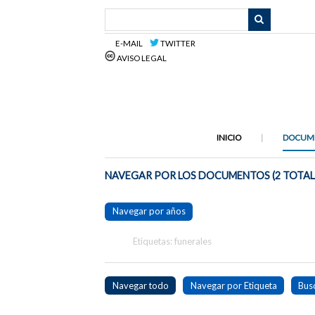
Saltar
al
contenido
E-MAIL
TWITTER
principal
AVISO LEGAL
INICIO
DOCUM
NAVEGAR POR LOS DOCUMENTOS (2 TOTAL
Navegar por años
Etiquetas: funerales
Navegar todo
Navegar por Etiqueta
Bus