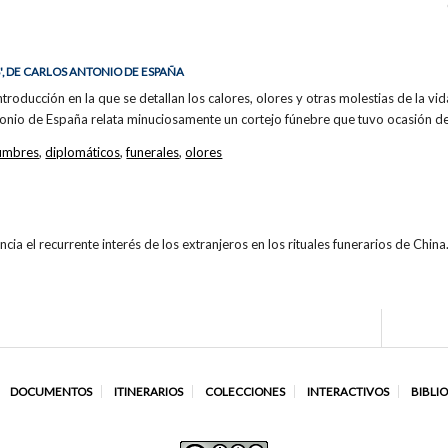
, DE CARLOS ANTONIO DE ESPAÑA
oducción en la que se detallan los calores, olores y otras molestias de la vida
tonio de España relata minuciosamente un cortejo fúnebre que tuvo ocasión de
umbres
,
diplomáticos
,
funerales
,
olores
ncia el recurrente interés de los extranjeros en los rituales funerarios de China
DOCUMENTOS
ITINERARIOS
COLECCIONES
INTERACTIVOS
BIBLI