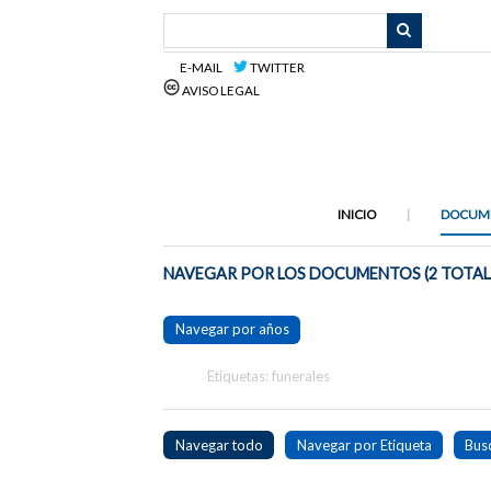
Saltar
al
contenido
E-MAIL
TWITTER
principal
AVISO LEGAL
INICIO
DOCUM
NAVEGAR POR LOS DOCUMENTOS (2 TOTAL
Navegar por años
Etiquetas: funerales
Navegar todo
Navegar por Etiqueta
Bus