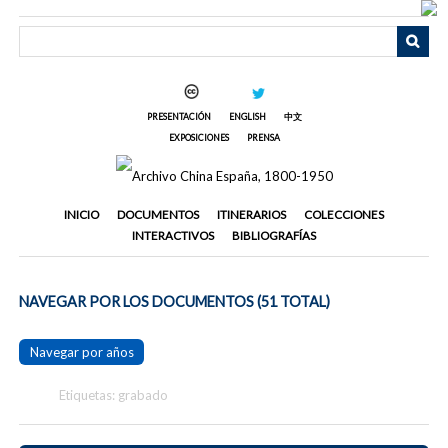
Saltar
al
contenido
principal
PRESENTACIÓN
ENGLISH
中文
EXPOSICIONES
PRENSA
INICIO
DOCUMENTOS
ITINERARIOS
COLECCIONES
INTERACTIVOS
BIBLIOGRAFÍAS
NAVEGAR POR LOS DOCUMENTOS (51 TOTAL)
Navegar por años
Etiquetas: grabado