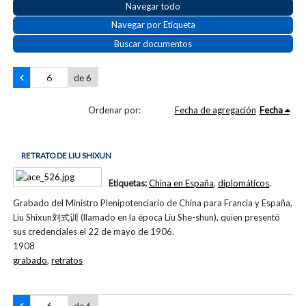
Navegar todo
Navegar por Etiqueta
Buscar documentos
de 6
Ordenar por:
Fecha de agregación
Fecha
RETRATO DE LIU SHIXUN
Etiquetas:
China en España
,
diplomáticos
,
Grabado del Ministro Plenipotenciario de China para Francia y España,
Liu Shixun刘式训 (llamado en la época Liu She-shun), quien presentó
sus credenciales el 22 de mayo de 1906.
1908
grabado
,
retratos
de 6