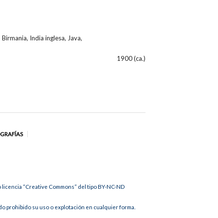
 Birmania, India inglesa, Java,
1900 (ca.)
OGRAFÍAS
jo licencia “Creative Commons” del tipo BY-NC-ND
 prohibido su uso o explotación en cualquier forma.