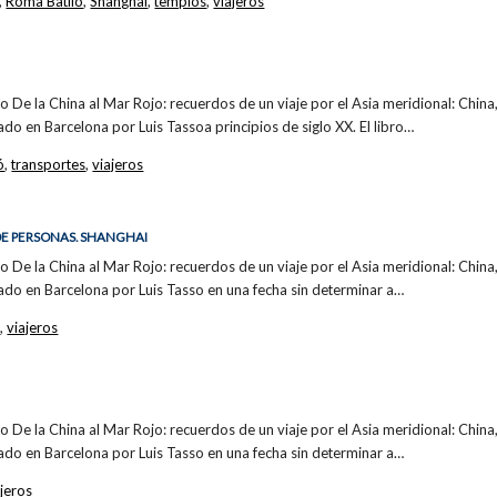
,
Romà Batlló
,
Shanghai
,
templos
,
viajeros
bro De la China al Mar Rojo: recuerdos de un viaje por el Asia meridional: China,
ado en Barcelona por Luis Tassoa principios de siglo XX. El libro…
ó
,
transportes
,
viajeros
DE PERSONAS. SHANGHAI
bro De la China al Mar Rojo: recuerdos de un viaje por el Asia meridional: China,
cado en Barcelona por Luis Tasso en una fecha sin determinar a…
s
,
viajeros
bro De la China al Mar Rojo: recuerdos de un viaje por el Asia meridional: China,
cado en Barcelona por Luis Tasso en una fecha sin determinar a…
ajeros