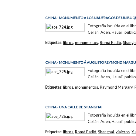
CHINA - MONUMENTO A LOS NÁUFRAGOS DE UN BUQ
Fotografía incluida en el li
Ceilán, Aden, Hauaii, publi
Etiquetas:
libros
,
monumentos
,
Romà Batlló
,
Shangh
CHINA - MONUMENTO Á AUGUSTO REYMOND MARGU
Fotografía incluida en el li
Ceilán, Aden, Hauaii, publi
Etiquetas:
libros
,
monumentos
,
Raymond Margary
,
CHINA - UNA CALLE DE SHANGHAI
Fotografía incluida en el li
Ceilán, Aden, Hauaii, publi
Etiquetas:
libros
,
Romà Batlló
,
Shanghai
,
viajeros
,
Yu