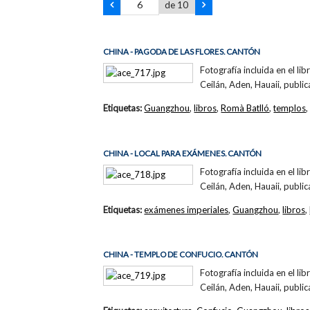
de 10
CHINA - PAGODA DE LAS FLORES. CANTÓN
Fotografía incluida en el li
Ceilán, Aden, Hauaii, public
Etiquetas:
Guangzhou
,
libros
,
Romà Batlló
,
templos
CHINA - LOCAL PARA EXÁMENES. CANTÓN
Fotografía incluida en el li
Ceilán, Aden, Hauaii, publi
Etiquetas:
exámenes imperiales
,
Guangzhou
,
libros
,
CHINA - TEMPLO DE CONFUCIO. CANTÓN
Fotografía incluida en el li
Ceilán, Aden, Hauaii, publi