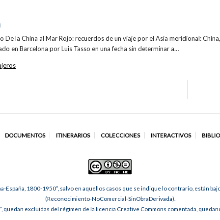
I
bro De la China al Mar Rojo: recuerdos de un viaje por el Asia meridional: China,
cado en Barcelona por Luis Tasso en una fecha sin determinar a…
ajeros
DOCUMENTOS
ITINERARIOS
COLECCIONES
INTERACTIVOS
BIBLI
na-España, 1800-1950”, salvo en aquellos casos que se indique lo contrario, están ba
(Reconocimiento-NoComercial-SinObraDerivada).
, quedan excluidas del régimen de la licencia Creative Commons comentada, quedando