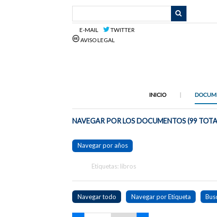
Saltar
al
contenido
E-MAIL
TWITTER
principal
AVISO LEGAL
INICIO
DOCUM
NAVEGAR POR LOS DOCUMENTOS (99 TOTA
Navegar por años
Etiquetas: libros
Navegar todo
Navegar por Etiqueta
Bus