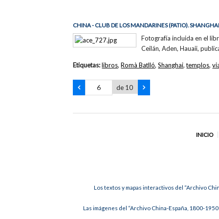
CHINA - CLUB DE LOS MANDARINES (PATIO). SHANGHA
Fotografía incluida en el li
Ceilán, Aden, Hauaii, publi
Etiquetas:
libros
,
Romà Batlló
,
Shanghai
,
templos
,
vi
de 10
INICIO
Los textos y mapas interactivos del “Archivo Chi
Las imágenes del “Archivo China-España, 1800-1950”