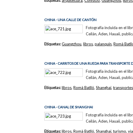
Etiquetas:
arquitectura
,
Confucio
,
Guangzhou
,
libros
CHINA - UNA CALLE DE CANTÓN
Fotografía incluida en el li
Ceilán, Aden, Hauaii, public
Etiquetas:
Guangzhou
,
libros
,
palanquín
,
Romà Batll
CHINA - CARRITOS DE UNA RUEDA PARA TRANSPORTE 
Fotografía incluida en el li
Ceilán, Aden, Hauaii, publi
Etiquetas:
libros
,
Romà Batlló
,
Shanghai
,
transporte
CHINA - CANAL DE SHANGHAI
Fotografía incluida en el li
Ceilán, Aden, Hauaii, publi
Etiquetas:
libros
,
Romà Batlló
,
Shanghai
,
turismo
,
vi