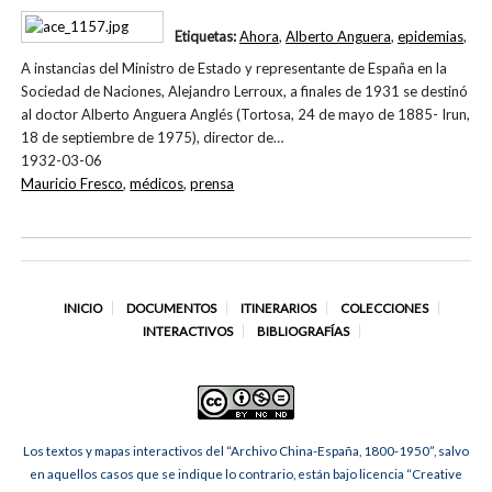
Etiquetas:
Ahora
,
Alberto Anguera
,
epidemias
,
A instancias del Ministro de Estado y representante de España en la
Sociedad de Naciones, Alejandro Lerroux, a finales de 1931 se destinó
al doctor Alberto Anguera Anglés (Tortosa, 24 de mayo de 1885- Irun,
18 de septiembre de 1975), director de…
1932-03-06
Mauricio Fresco
,
médicos
,
prensa
INICIO
DOCUMENTOS
ITINERARIOS
COLECCIONES
INTERACTIVOS
BIBLIOGRAFÍAS
Los textos y mapas interactivos del “Archivo China-España, 1800-1950”, salvo
en aquellos casos que se indique lo contrario, están bajo licencia “Creative