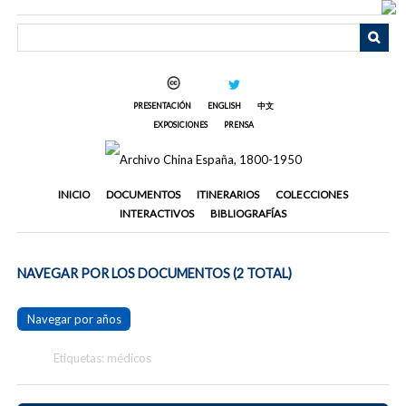
Saltar
al
contenido
principal
PRESENTACIÓN
ENGLISH
中文
EXPOSICIONES
PRENSA
INICIO
DOCUMENTOS
ITINERARIOS
COLECCIONES
INTERACTIVOS
BIBLIOGRAFÍAS
NAVEGAR POR LOS DOCUMENTOS (2 TOTAL)
Navegar por años
Etiquetas: médicos