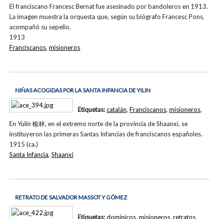
El franciscano Francesc Bernat fue asesinado por bandoleros en 1913.
La imagen muestra la orquesta que, según su biógrafo Francesc Pons,
acompañó su sepelio.
1913
Franciscanos
,
misioneros
NIÑAS ACOGIDAS POR LA SANTA INFANCIA DE YILIN
Etiquetas:
catalán
,
Franciscanos
,
misioneros
,
En Yulin 榆林, en el extremo norte de la provincia de Shaanxi, se
instituyeron las primeras Santas Infancias de franciscanos españoles.
1915 (ca.)
Santa Infancia
,
Shaanxi
RETRATO DE SALVADOR MASSOT Y GÓMEZ
Etiquetas:
dominicos
,
misioneros
,
retratos
,