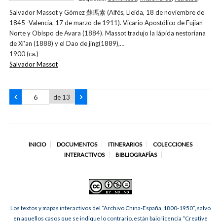
Salvador Massot y Gómez 蘇瑪素 (Alfés, Lleida, 18 de noviembre de
1845 -Valencia, 17 de marzo de 1911). Vicario Apostólico de Fujian
Norte y Obispo de Avara (1884). Massot tradujo la lápida nestoriana
de Xi'an (1888) y el Dao de jing(1889),…
1900 (ca.)
Salvador Massot
de 13
INICIO
DOCUMENTOS
ITINERARIOS
COLECCIONES
INTERACTIVOS
BIBLIOGRAFÍAS
Los textos y mapas interactivos del “Archivo China-España, 1800-1950”, salvo
en aquellos casos que se indique lo contrario, están bajo licencia “Creative