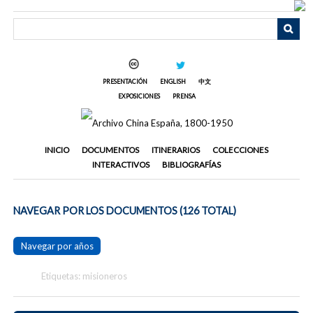
Saltar
al
contenido
principal
PRESENTACIÓN
ENGLISH
中文
EXPOSICIONES
PRENSA
INICIO
DOCUMENTOS
ITINERARIOS
COLECCIONES
INTERACTIVOS
BIBLIOGRAFÍAS
NAVEGAR POR LOS DOCUMENTOS (126 TOTAL)
Navegar por años
Etiquetas: misioneros