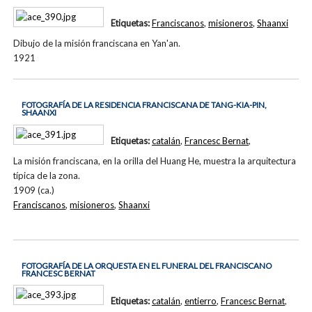
Etiquetas:
Franciscanos
,
misioneros
,
Shaanxi
Dibujo de la misión franciscana en Yan'an.
1921
FOTOGRAFÍA DE LA RESIDENCIA FRANCISCANA DE TANG-KIA-PIN,
SHAANXI
Etiquetas:
catalán
,
Francesc Bernat
,
La misión franciscana, en la orilla del Huang He, muestra la arquitectura
típica de la zona.
1909 (ca.)
Franciscanos
,
misioneros
,
Shaanxi
FOTOGRAFÍA DE LA ORQUESTA EN EL FUNERAL DEL FRANCISCANO
FRANCESC BERNAT
Etiquetas:
catalán
,
entierro
,
Francesc Bernat
,