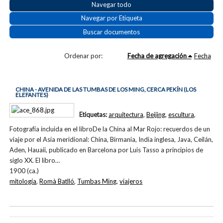
Navegar todo
Navegar por Etiqueta
Buscar documentos
Ordenar por:
Fecha de agregación
Fecha
CHINA - AVENIDA DE LAS TUMBAS DE LOS MING, CERCA PEKÍN (LOS
ELEFANTES)
Etiquetas:
arquitectura
,
Beijing
,
escultura
,
Fotografía incluida en el libroDe la China al Mar Rojo: recuerdos de un
viaje por el Asia meridional: China, Birmania, India inglesa, Java, Ceilán,
Aden, Hauaii, publicado en Barcelona por Luis Tasso a principios de
siglo XX. El libro…
1900 (ca.)
mitología
,
Romà Batlló
,
Tumbas Ming
,
viajeros