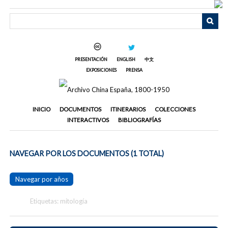
Saltar
al
contenido
principal
PRESENTACIÓN
ENGLISH
中文
EXPOSICIONES
PRENSA
INICIO
DOCUMENTOS
ITINERARIOS
COLECCIONES
INTERACTIVOS
BIBLIOGRAFÍAS
NAVEGAR POR LOS DOCUMENTOS (1 TOTAL)
Navegar por años
Etiquetas: mitología