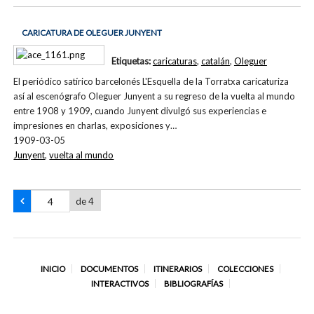
CARICATURA DE OLEGUER JUNYENT
Etiquetas:
caricaturas
,
catalán
,
Oleguer
El periódico satírico barcelonés L'Esquella de la Torratxa caricaturiza
así al escenógrafo Oleguer Junyent a su regreso de la vuelta al mundo
entre 1908 y 1909, cuando Junyent divulgó sus experiencias e
impresiones en charlas, exposiciones y…
1909-03-05
Junyent
,
vuelta al mundo
de 4
INICIO
DOCUMENTOS
ITINERARIOS
COLECCIONES
INTERACTIVOS
BIBLIOGRAFÍAS