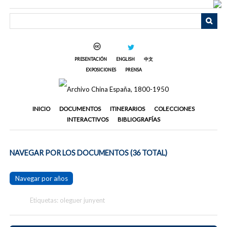
Saltar
al
contenido
principal
PRESENTACIÓN
ENGLISH
中文
EXPOSICIONES
PRENSA
INICIO
DOCUMENTOS
ITINERARIOS
COLECCIONES
INTERACTIVOS
BIBLIOGRAFÍAS
NAVEGAR POR LOS DOCUMENTOS (36 TOTAL)
Navegar por años
Etiquetas: oleguer junyent