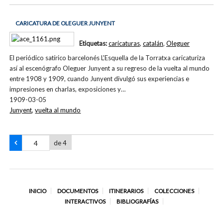
CARICATURA DE OLEGUER JUNYENT
Etiquetas:
caricaturas
,
catalán
,
Oleguer
El periódico satírico barcelonés L'Esquella de la Torratxa caricaturiza
así al escenógrafo Oleguer Junyent a su regreso de la vuelta al mundo
entre 1908 y 1909, cuando Junyent divulgó sus experiencias e
impresiones en charlas, exposiciones y…
1909-03-05
Junyent
,
vuelta al mundo
de 4
INICIO
DOCUMENTOS
ITINERARIOS
COLECCIONES
INTERACTIVOS
BIBLIOGRAFÍAS