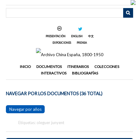
Saltar
al
contenido
principal
PRESENTACIÓN
ENGLISH
中文
EXPOSICIONES
PRENSA
INICIO
DOCUMENTOS
ITINERARIOS
COLECCIONES
INTERACTIVOS
BIBLIOGRAFÍAS
NAVEGAR POR LOS DOCUMENTOS (36 TOTAL)
Navegar por años
Etiquetas: oleguer junyent