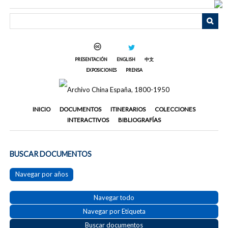
Saltar
al
contenido
principal
PRESENTACIÓN
ENGLISH
中文
EXPOSICIONES
PRENSA
INICIO
DOCUMENTOS
ITINERARIOS
COLECCIONES
INTERACTIVOS
BIBLIOGRAFÍAS
BUSCAR DOCUMENTOS
Navegar por años
Navegar todo
Navegar por Etiqueta
Buscar documentos