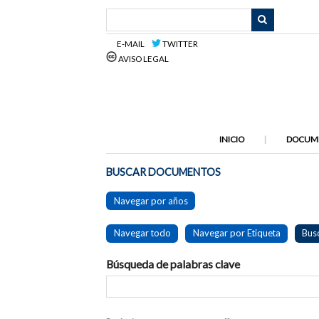
Saltar
al
contenido
E-MAIL
TWITTER
principal
AVISO LEGAL
INICIO
DOCUM
BUSCAR DOCUMENTOS
Navegar por años
Navegar todo
Navegar por Etiqueta
Bus
Búsqueda de palabras clave