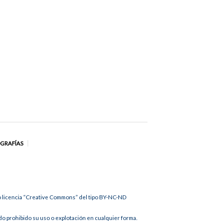
OGRAFÍAS
jo licencia “Creative Commons” del tipo BY-NC-ND
 prohibido su uso o explotación en cualquier forma.