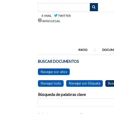
Saltar
al
contenido
E-MAIL
TWITTER
principal
AVISO LEGAL
INICIO
DOCUM
BUSCAR DOCUMENTOS
Navegar por años
Navegar todo
Navegar por Etiqueta
Bus
Búsqueda de palabras clave