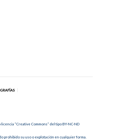
OGRAFÍAS
jo licencia “Creative Commons” del tipo BY-NC-ND
 prohibido su uso o explotación en cualquier forma.