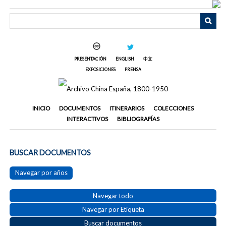
Saltar
al
contenido
principal
PRESENTACIÓN
ENGLISH
中文
EXPOSICIONES
PRENSA
INICIO
DOCUMENTOS
ITINERARIOS
COLECCIONES
INTERACTIVOS
BIBLIOGRAFÍAS
BUSCAR DOCUMENTOS
Navegar por años
Navegar todo
Navegar por Etiqueta
Buscar documentos