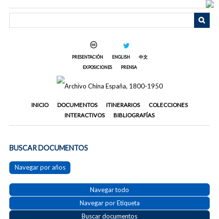
Saltar
al
contenido
principal
PRESENTACIÓN
ENGLISH
中文
EXPOSICIONES
PRENSA
INICIO
DOCUMENTOS
ITINERARIOS
COLECCIONES
INTERACTIVOS
BIBLIOGRAFÍAS
BUSCAR DOCUMENTOS
Navegar por años
Navegar todo
Navegar por Etiqueta
Buscar documentos