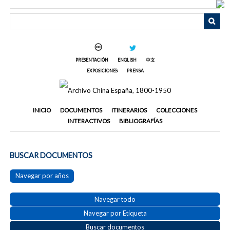
Saltar
al
contenido
principal
PRESENTACIÓN
ENGLISH
中文
EXPOSICIONES
PRENSA
INICIO
DOCUMENTOS
ITINERARIOS
COLECCIONES
INTERACTIVOS
BIBLIOGRAFÍAS
BUSCAR DOCUMENTOS
Navegar por años
Navegar todo
Navegar por Etiqueta
Buscar documentos