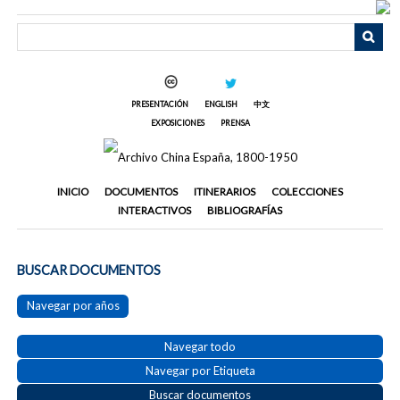
Saltar
al
contenido
principal
PRESENTACIÓN
ENGLISH
中文
EXPOSICIONES
PRENSA
INICIO
DOCUMENTOS
ITINERARIOS
COLECCIONES
INTERACTIVOS
BIBLIOGRAFÍAS
BUSCAR DOCUMENTOS
Navegar por años
Navegar todo
Navegar por Etiqueta
Buscar documentos