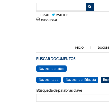
Saltar
al
contenido
E-MAIL
TWITTER
principal
AVISO LEGAL
INICIO
DOCUM
BUSCAR DOCUMENTOS
Navegar por años
Navegar todo
Navegar por Etiqueta
Bus
Búsqueda de palabras clave