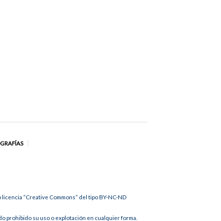
OGRAFÍAS
jo licencia “Creative Commons” del tipo BY-NC-ND
 prohibido su uso o explotación en cualquier forma.