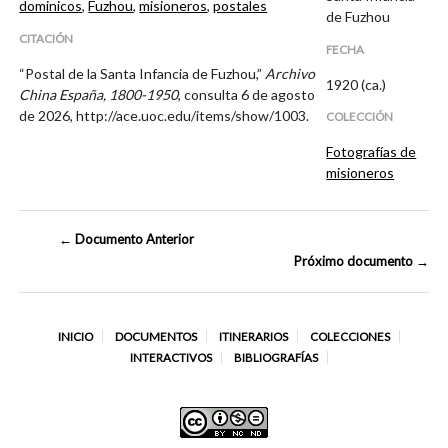
dominicos
,
Fuzhou
,
misioneros
,
postales
de Fuzhou
CITACIÓN
FECHA
“Postal de la Santa Infancia de Fuzhou,”
Archivo
1920 (ca.)
China España, 1800-1950
, consulta 6 de agosto
de 2026,
http://ace.uoc.edu/items/show/1003
.
COLECCIÓN
Fotografías de
misioneros
← Documento Anterior
Próximo documento →
INICIO
DOCUMENTOS
ITINERARIOS
COLECCIONES
INTERACTIVOS
BIBLIOGRAFÍAS