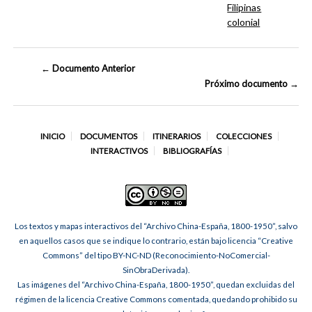
Filipinas
colonial
← Documento Anterior
Próximo documento →
INICIO
DOCUMENTOS
ITINERARIOS
COLECCIONES
INTERACTIVOS
BIBLIOGRAFÍAS
Los textos y mapas interactivos del “Archivo China-España, 1800-1950”, salvo
en aquellos casos que se indique lo contrario, están bajo licencia “Creative
Commons” del tipo BY-NC-ND (Reconocimiento-NoComercial-
SinObraDerivada).
Las imágenes del “Archivo China-España, 1800-1950”, quedan excluidas del
régimen de la licencia Creative Commons comentada, quedando prohibido su