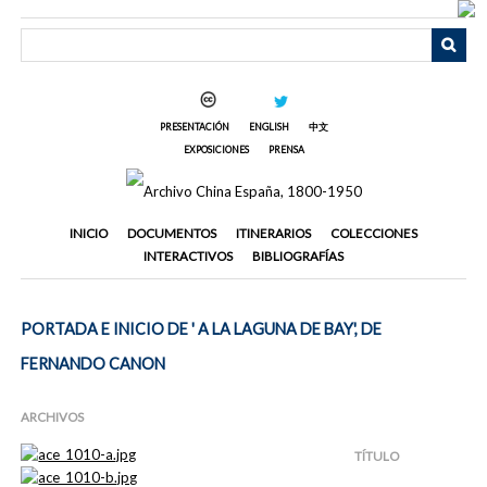
Saltar
al
contenido
principal
PRESENTACIÓN
ENGLISH
中文
EXPOSICIONES
PRENSA
INICIO
DOCUMENTOS
ITINERARIOS
COLECCIONES
INTERACTIVOS
BIBLIOGRAFÍAS
PORTADA E INICIO DE ' A LA LAGUNA DE BAY', DE
FERNANDO CANON
ARCHIVOS
TÍTULO