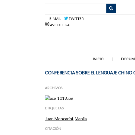
Saltar
al
contenido
E-MAIL
TWITTER
principal
AVISO LEGAL
INICIO
DOCUM
CONFERENCIA SOBRE EL LENGUAJE CHINO 
ARCHIVOS
ETIQUETAS
Juan Mencarini
,
Manila
CITACIÓN