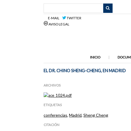
Saltar
al
contenido
E-MAIL
TWITTER
principal
AVISO LEGAL
INICIO
DOCUM
EL DR. CHINO SHENG-CHENG, EN MADRID
ARCHIVOS
ETIQUETAS
conferencias
,
Madrid
,
Sheng Cheng
CITACIÓN