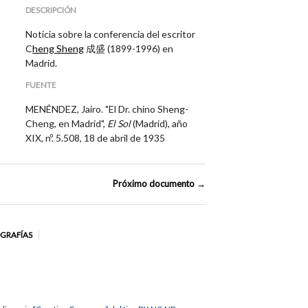
DESCRIPCIÓN
Noticia sobre la conferencia del escritor
C
heng Sheng
成盛 (1899-1996)
en
Madrid.
FUENTE
MENÉNDEZ, Jairo. "El Dr. chino Sheng-
Cheng, en Madrid",
El Sol
(Madrid), año
XIX, nº. 5.508, 18 de abril de 1935
Próximo documento →
OGRAFÍAS