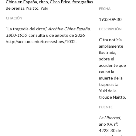
China en España
,
circo
,
Circo Price
,
fotografías
de prensa
,
Naitto
,
Yuki
FECHA
CITACIÓN
1933-09-30
“La tragedia del circo,”
Archivo China España,
DESCRIPCIÓN
1800-1950
, consulta 6 de agosto de 2026,
Otra noticia,
http://ace.uoc.edu/items/show/1032
.
ampliamente
ilustrada,
sobre el
accidente que
causó la
muerte de la
trapecista
Yuki de la
troupe Naitto.
FUENTE
La Libertad,
año XV, nº.
4223, 30 de