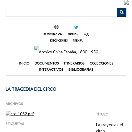
Saltar
al
contenido
principal
PRESENTACIÓN
ENGLISH
中文
EXPOSICIONES
PRENSA
INICIO
DOCUMENTOS
ITINERARIOS
COLECCIONES
INTERACTIVOS
BIBLIOGRAFÍAS
LA TRAGEDIA DEL CIRCO
ARCHIVOS
TÍTULO
ETIQUETAS
La tragedia del
circo