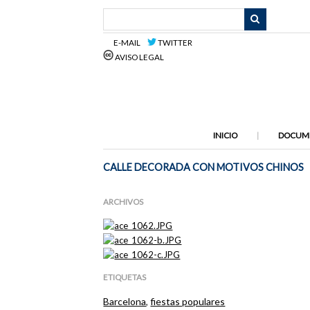
Saltar
al
contenido
E-MAIL
TWITTER
principal
AVISO LEGAL
INICIO
DOCUM
CALLE DECORADA CON MOTIVOS CHINOS
ARCHIVOS
ETIQUETAS
Barcelona
,
fiestas populares