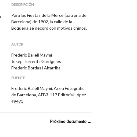
DESCRIPCIÓN
Para las Fiestas de la Mercè (patrona de
o
Barcelona) de 1902, la calle de la
Boqueria se decoró con motivos chinos.
AUTOR
Frederic Ballell Maymí
Josep Torrent i Garrigoles
Frederic Bordas i Altarriba
FUENTE
Frederic Ballell Maymí, Arxiu Fotogràfic
de Barcelona, AFB3-117 Editorial López
#
9473
Próximo documento →