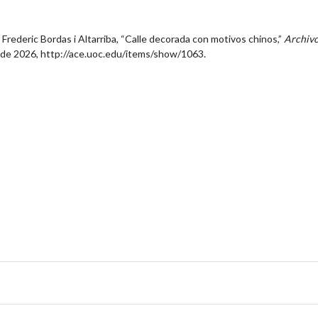
 Frederic Bordas i Altarriba, “Calle decorada con motivos chinos,”
Archiv
o de 2026,
http://ace.uoc.edu/items/show/1063
.