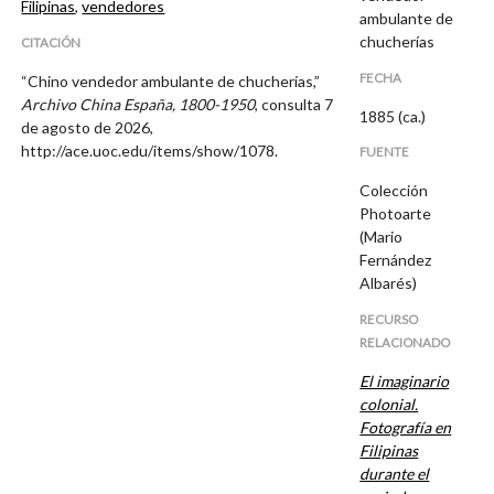
Filipinas
,
vendedores
ambulante de
chucherías
CITACIÓN
FECHA
“Chino vendedor ambulante de chucherías,”
Archivo China España, 1800-1950
, consulta 7
1885 (ca.)
de agosto de 2026,
http://ace.uoc.edu/items/show/1078
.
FUENTE
Colección
Photoarte
(Mario
Fernández
Albarés)
RECURSO
RELACIONADO
El imaginario
colonial.
Fotografía en
Filipinas
durante el