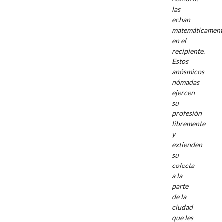
las
echan
matemáticamen
en el
recipiente.
Estos
anósmicos
nómadas
ejercen
su
profesión
libremente
y
extienden
su
colecta
a la
parte
de la
ciudad
que les