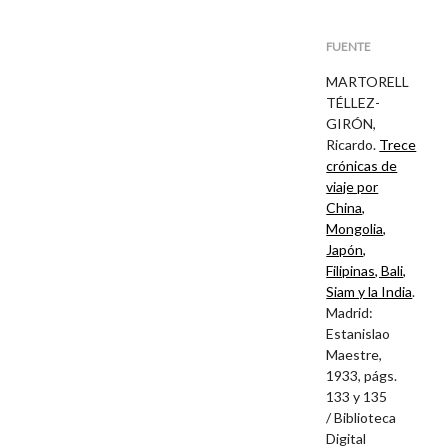
FUENTE
MARTORELL
TÉLLEZ-
GIRÓN,
Ricardo.
Trece
crónicas de
viaje por
China,
Mongolia,
Japón,
Filipinas, Bali,
Siam y la India
.
Madrid:
Estanislao
Maestre,
1933, págs.
133 y 135
/
Biblioteca
Digital