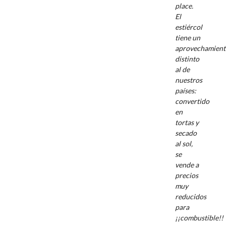
place.
El
estiércol
tiene un
aprovechamien
distinto
al de
nuestros
países:
convertido
en
tortas y
secado
al sol,
se
vende a
precios
muy
reducidos
para
¡¡combustible!!