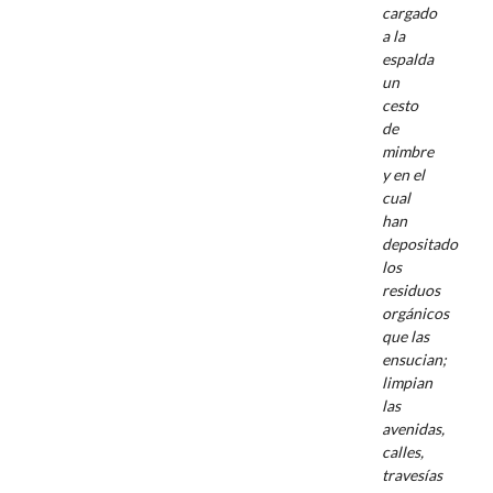
cargado
a la
espalda
un
cesto
de
mimbre
y en el
cual
han
depositado
los
residuos
orgánicos
que las
ensucian;
limpian
las
avenidas,
calles,
travesías