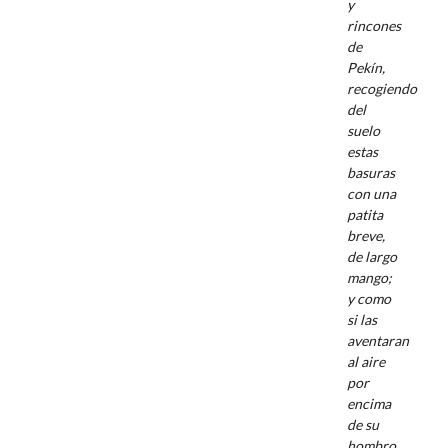
y
rincones
de
Pekín,
recogiendo
del
suelo
estas
basuras
con una
patita
breve,
de largo
mango;
y como
si las
aventaran
al aire
por
encima
de su
hombro,