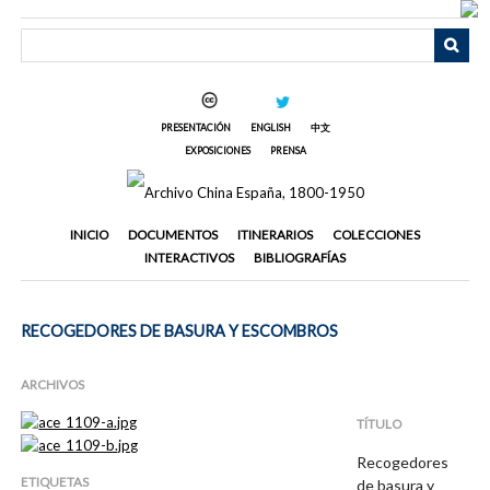
Saltar
al
contenido
principal
PRESENTACIÓN
ENGLISH
中文
EXPOSICIONES
PRENSA
INICIO
DOCUMENTOS
ITINERARIOS
COLECCIONES
INTERACTIVOS
BIBLIOGRAFÍAS
RECOGEDORES DE BASURA Y ESCOMBROS
ARCHIVOS
TÍTULO
Recogedores
ETIQUETAS
de basura y