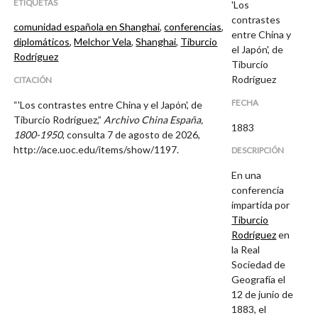
ETIQUETAS
'Los
contrastes
comunidad española en Shanghai
,
conferencias
,
entre China y
diplomáticos
,
Melchor Vela
,
Shanghai
,
Tiburcio
el Japón', de
Rodríguez
Tiburcio
Rodríguez
CITACIÓN
FECHA
“'Los contrastes entre China y el Japón', de
Tiburcio Rodríguez,”
Archivo China España,
1883
1800-1950
, consulta 7 de agosto de 2026,
http://ace.uoc.edu/items/show/1197
.
DESCRIPCIÓN
En una
conferencia
impartida por
Tiburcio
Rodríguez
en
la Real
Sociedad de
Geografía el
12 de junio de
1883, el