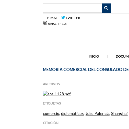
Saltar
al
contenido
E-MAIL
TWITTER
principal
AVISO LEGAL
INICIO
DOCUM
MEMORIA COMERCIAL DEL CONSULADO DE 
ARCHIVOS
ETIQUETAS
comercio
,
diplomáticos
,
Julio Palencia
,
Shanghai
CITACIÓN