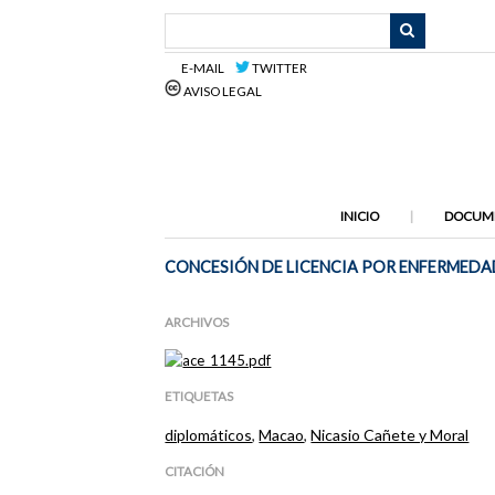
Saltar
al
contenido
E-MAIL
TWITTER
principal
AVISO LEGAL
INICIO
DOCUM
CONCESIÓN DE LICENCIA POR ENFERMEDAD
ARCHIVOS
ETIQUETAS
diplomáticos
,
Macao
,
Nicasio Cañete y Moral
CITACIÓN