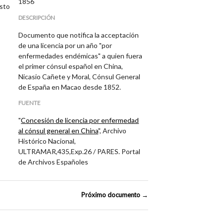
1856
osto
DESCRIPCIÓN
Documento que notifica la acceptación
de una licencia por un año "por
enfermedades endémicas" a quien fuera
el primer cónsul español en China,
Nicasio Cañete y Moral, Cónsul General
de España en Macao desde 1852.
FUENTE
"
Concesión de licencia por enfermedad
al cónsul general en China
", Archivo
Histórico Nacional,
ULTRAMAR,435,Exp.26 / PARES. Portal
de Archivos Españoles
Próximo documento →