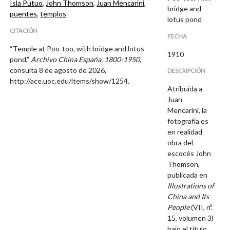
Isla Putuo
,
John Thomson
,
Juan Mencarini
,
bridge and
puentes
,
templos
lotus pond
CITACIÓN
FECHA
“Temple at Poo-too, with bridge and lotus
1910
pond,”
Archivo China España, 1800-1950
,
consulta 8 de agosto de 2026,
DESCRIPCIÓN
http://ace.uoc.edu/items/show/1254
.
Atribuída a
Juan
Mencarini, la
fotografía es
en realidad
obra del
escocés John
Thomson,
publicada en
Illustrations of
China and Its
People
(VII, nº.
15, volumen 3)
bajo el título