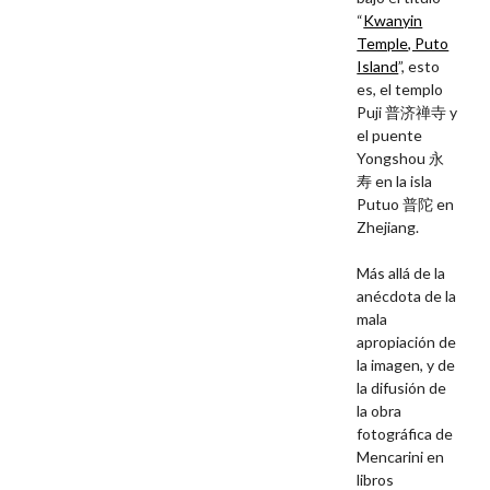
“
Kwanyin
Temple, Puto
Island
”, esto
es, el templo
Puji
普济禅寺 y
el puente
Yongshou
永
寿
en
la isla
Putuo
普陀
en
Zhejiang.
Más allá de la
anécdota de la
mala
apropiación de
la imagen, y de
la difusión de
la obra
fotográfica de
Mencarini en
libros