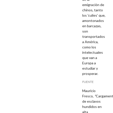
emigración de
chinos, tanto
los 'culíes' que,
amontonados
en barcazas,
son
transportados
a América,
como los
intelectuales
que van a
Europa a
estudiar y
prosperar.
FUENTE
Mauricio
Fresco,
"
Cargamen
de esclavos
hundidos en
alta