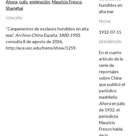
Ahora
,
culis
,
emigración
,
Mauricio Fresco
,
hundidos en
Shanghai
alta mar
CITACIÓN
FECHA
“Cargamentos de esclavos hundidos en alta
1932-07-15
mar,”
Archivo China España, 1800-1950
,
consulta 8 de agosto de 2026,
DESCRIPCIÓN
http://ace.uoc.edu/items/show/1259
.
En el cuarto
artículo de la
serie de
reportajes
sobre China
que publicó el
periódico
madrileño
Ahora
en julio
de 1932, el
periodista
Mauricio
Fresco habla
de la