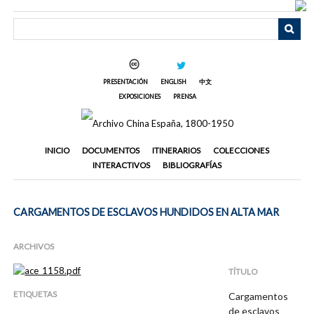
Saltar
al
contenido
principal
PRESENTACIÓN
ENGLISH
中文
EXPOSICIONES
PRENSA
INICIO
DOCUMENTOS
ITINERARIOS
COLECCIONES
INTERACTIVOS
BIBLIOGRAFÍAS
CARGAMENTOS DE ESCLAVOS HUNDIDOS EN ALTA MAR
ARCHIVOS
TÍTULO
ETIQUETAS
Cargamentos
de esclavos