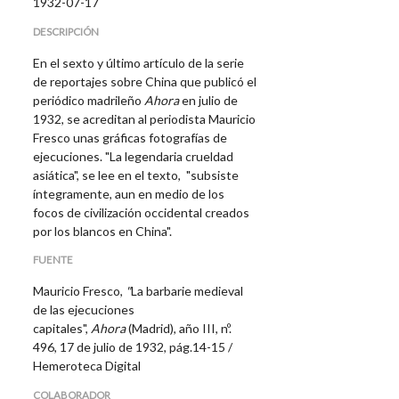
1932-07-17
DESCRIPCIÓN
En el sexto y último artículo de la serie
de reportajes sobre China que publicó el
periódico madrileño
Ahora
en julio de
1932, se acreditan al periodista Mauricio
Fresco unas gráficas fotografías de
ejecuciones. "
La legendaria crueldad
asiática", se lee en el texto, "subsiste
íntegramente, aun en medio de los
focos de civilización occidental creados
por los blancos en China".
FUENTE
Mauricio Fresco,
"
La barbarie medieval
de las ejecuciones
capitales"
,
Ahora
(Madrid), año III, nº.
496, 17 de julio de 1932, pág.14-15 /
Hemeroteca Digital
COLABORADOR