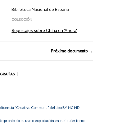
Biblioteca Nacional de España
COLECCIÓN
Reportajes sobre China en 'Ahora'
Próximo documento →
OGRAFÍAS
jo licencia “Creative Commons” del tipo BY-NC-ND
 prohibido su uso o explotación en cualquier forma.