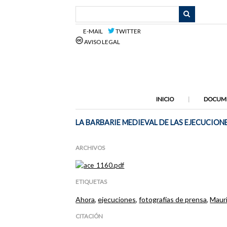
Saltar
al
contenido
E-MAIL
TWITTER
principal
AVISO LEGAL
INICIO
DOCUM
LA BARBARIE MEDIEVAL DE LAS EJECUCION
ARCHIVOS
ETIQUETAS
Ahora
,
ejecuciones
,
fotografías de prensa
,
Mauri
CITACIÓN