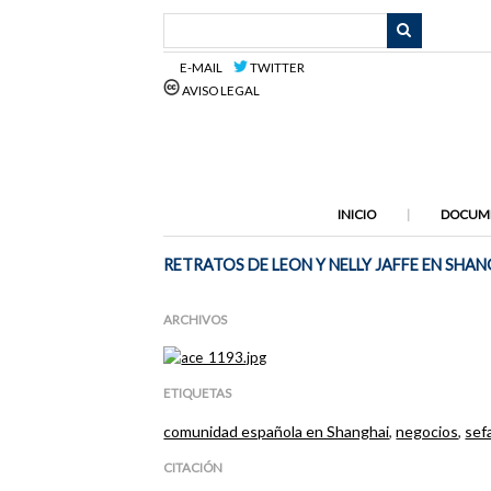
Saltar
al
contenido
E-MAIL
TWITTER
principal
AVISO LEGAL
INICIO
DOCUM
RETRATOS DE LEON Y NELLY JAFFE EN SHA
ARCHIVOS
ETIQUETAS
comunidad española en Shanghai
,
negocios
,
sef
CITACIÓN