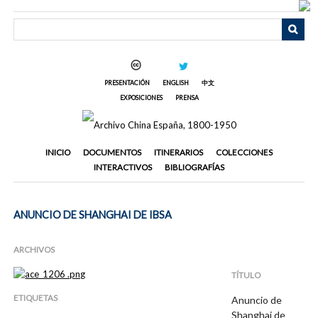
Saltar
al
contenido
principal
PRESENTACIÓN
ENGLISH
中文
EXPOSICIONES
PRENSA
INICIO
DOCUMENTOS
ITINERARIOS
COLECCIONES
INTERACTIVOS
BIBLIOGRAFÍAS
ANUNCIO DE SHANGHAI DE IBSA
ARCHIVOS
TÍTULO
ETIQUETAS
Anuncio de
Shanghai de