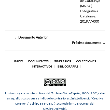
de Catalunya
(MNAC)
Fotografia a
Catalunya,
201977-000
← Documento Anterior
Próximo documento →
INICIO
DOCUMENTOS
ITINERARIOS
COLECCIONES
INTERACTIVOS
BIBLIOGRAFÍAS
Los textos y mapas interactivos del “Archivo China-España, 1800-1950”, salvo
en aquellos casos que se indique lo contrario, están bajo licencia “Creative
Commons” del tipo BY-NC-ND (Reconocimiento-NoComercial-
SinObraDerivada).